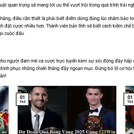
ật quan trọng sẽ mang tới ưu thế vượt trội trong quá trình trải ng
thắng, điều cần thiết là phải biết điểm dừng đúng lúc nhằm bảo t
h đặt cược nhiều hơn. Thành viên bản lĩnh sẽ biết cách kiềm chế 
lại cuộc đấu.
cho người đam mê cá cược trực tuyến kèm sự sôi động đầy hấp d
 chinh phục những chiến thắng đầy ngoạn mục. Đừng bỏ lỡ cơ hội 
ẫn!
01
01
Th3
Th3