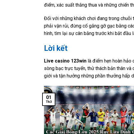
điểm, xác suất thắng thua và những chiến thu
Đối với những khách chơi đang trong chuỗi 
phải vận rủi, đừng cố gắng gỡ gạc bằng các
hình, tìm lại sự cân bằng trước khi bắt đầu 
Lời kết
Live casino 123win
là điểm hẹn hoàn hảo 
sòng bạc trực tuyến, thử thách bản thân và
giới và tận hưởng những phần thưởng hấp d
01
Th3