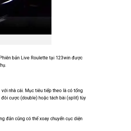
 Phiên bản Live Roulette tại 123win được
hụ.
với nhà cái. Mục tiêu tiếp theo là có tổng
đôi cược (double) hoặc tách bài (split) tùy
úng đắn cũng có thể xoay chuyển cục diện