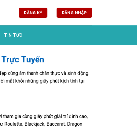
ĐĂNG KÝ
ĐĂNG NHẬP
TIN TỨC
 Trực Tuyến
 đẹp cùng âm thanh chân thực và sinh động.
i mắt khỏi những giây phút kịch tính tại
 tham gia cùng giây phút giải trí đỉnh cao,
ư Roulette, Blackjack, Baccarat, Dragon