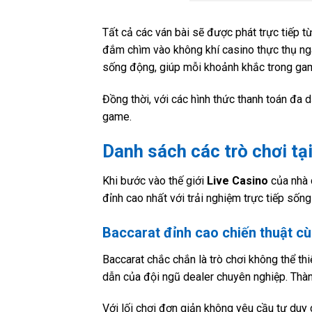
Tất cả các ván bài sẽ được phát trực tiếp t
đắm chìm vào không khí casino thực thụ nga
sống động, giúp mỗi khoảnh khắc trong gam
Đồng thời, với các hình thức thanh toán đa 
game.
Danh sách các trò chơi tạ
Khi bước vào thế giới
Live Casino
của nhà 
đỉnh cao nhất với trải nghiệm trực tiếp sốn
Baccarat đỉnh cao chiến thuật c
Baccarat chắc chắn là trò chơi không thể t
dẫn của đội ngũ dealer chuyên nghiệp. Thành
Với lối chơi đơn giản không yêu cầu tư duy