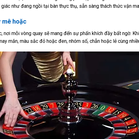
 giác như đang ngồi tại bàn thực thụ, sẵn sàng thách thức vận m
y mê hoặc
c, nơi mỗi vòng quay sẽ mang đến sự phấn khích đầy bất ngờ. Khi
may mắn, màu sắc đỏ hoặc đen, nhóm số, chẵn hoặc lẻ cùng nhiều 