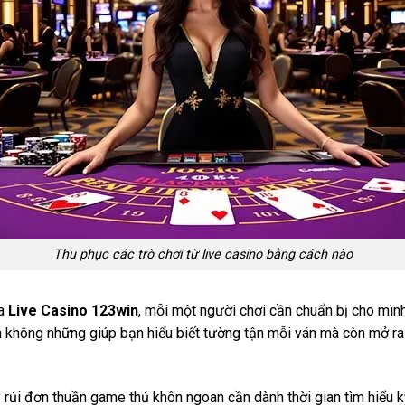
Thu phục các trò chơi từ live casino bằng cách nào
a
Live Casino 123win
, mỗi một người chơi cần chuẩn bị cho mì
h không những giúp bạn hiểu biết tường tận mỗi ván mà còn mở ra
rủi đơn thuần game thủ khôn ngoan cần dành thời gian tìm hiểu 