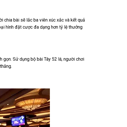
i chia bài sẽ lắc ba viên xúc xắc và kết quả
oại hình đặt cược đa dạng hơn tỷ lệ thưởng
h gọn. Sử dụng bộ bài Tây 52 lá, người chơi
thắng.