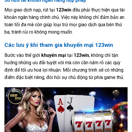
Sở hữu tài khoản ngân hàng hợp pháp
Mọi giao dịch nạp, rút tại
123win
đều phải thực hiện qua tài
khoản ngân hàng chính chủ. Việc này không chỉ đảm bảo an
toàn tối đa mà còn giúp loại trừ mọi giao dịch qua bên thứ
ba, tránh rủi ro không mong muốn.
Các lưu ý khi tham gia khuyến mại 123win
Bước vào thế giới
khuyến mại
tại
123win
, không chỉ tận
hưởng những ưu đãi tuyệt vời mà còn cần nắm rõ các quy
định để tối ưu hoá lợi nhuận. Mỗi chương trình sẽ có những
điểm đặc biệt riêng, đòi hỏi sự chủ động từ phía game thủ.