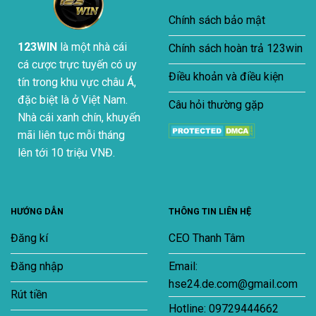
Chính sách bảo mật
123WIN
là một nhà cái
Chính sách hoàn trả 123win
cá cược trực tuyến có uy
Điều khoản và điều kiện
tín trong khu vực châu Á,
đặc biệt là ở Việt Nam.
Câu hỏi thường gặp
Nhà cái xanh chín, khuyến
mãi liên tục mỗi tháng
lên tới 10 triệu VNĐ.
HƯỚNG DẪN
THÔNG TIN LIÊN HỆ
Đăng kí
CEO Thanh Tâm
Đăng nhập
Email:
hse24.de.com@gmail.com
Rút tiền
Hotline: 09729444662