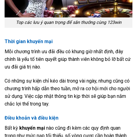
Top các lưu ý quan trọng để săn thưởng cùng 123win
Thời gian khuyến mại
Mỗi chương trình ưu đãi đều có khung giờ nhất định, đây
chính là yếu tố tiên quyết giúp thành viên không bỏ lỡ bất cứ
ưu đãi giá trị nào.
Có những sự kiện chỉ kéo dài trong vài ngày, nhưng cũng có
chương trình hấp dẫn theo tuần, mở ra cơ hội mới cho người
sử dụng. Việc cập nhật thông tin kịp thời sẽ giúp bạn nắm
chắc lợi thế trong tay.
Điều khoản và điều kiện
Bất kỳ
khuyến mại
nào cũng đi kèm các quy định quan
trọng như mức nạp tối thiểu, số vòng cược cần hoàn thành